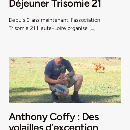
Déjeuner Trisomie 21
LA ROUTE DES PRODUCTEURS
Depuis 9 ans maintenant, l'association
Trisomie 21 Haute-Loire organise [...]
NOUS CONTACTER
Rechercher:
Anthony Coffy : Des
Nouveau Magazine EnVelay
volailles d’exception