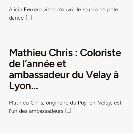
Alicia Ferrero vient d’ouvrir le studio de pole
LA ROUTE DES PRODUCTEURS
dance [...]
NOUS CONTACTER
Mathieu Chris : Coloriste
Rechercher:
de l’année et
ambassadeur du Velay à
Lyon…
Mathieu Chris, originaire du Puy-en-Velay, est
l’un des ambassadeurs [...]
Nouveau Magazine EnVelay