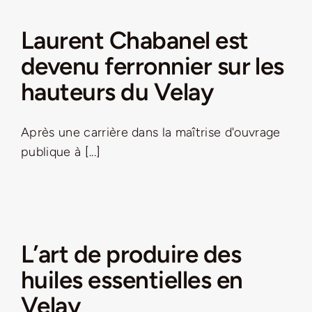
Laurent Chabanel est
LA ROUTE DES PRODUCTEURS
devenu ferronnier sur les
NOUS CONTACTER
hauteurs du Velay
Rechercher:
Après une carrière dans la maîtrise d'ouvrage
publique à [...]
L’art de produire des
Nouveau Magazine EnVelay
huiles essentielles en
Velay