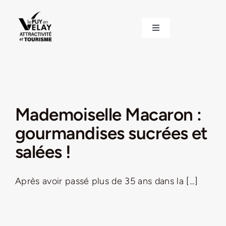
Passer
au
Toggle
contenu
Navigation
ACCUEIL
DÉCOUVRIR LE VELAY
Mademoiselle Macaron :
INVESTIR EN VELAY
gourmandises sucrées et
salées !
ÉTUDIER EN VELAY
Après avoir passé plus de 35 ans dans la [...]
CONGRÈS ET SÉMINAIRES
LE VELAY RECRUTE