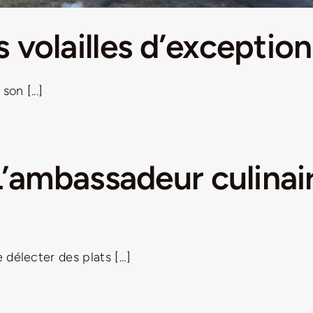
volailles d’exception 
on [...]
L’ambassadeur culinair
électer des plats [...]