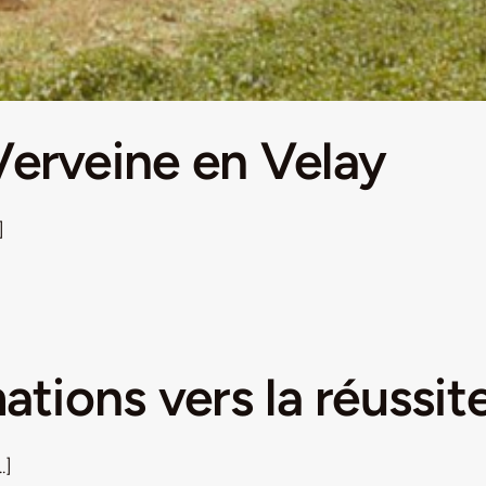
Verveine en Velay
]
ations vers la réussit
.]