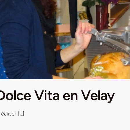
Dolce Vita en Velay
liser [...]