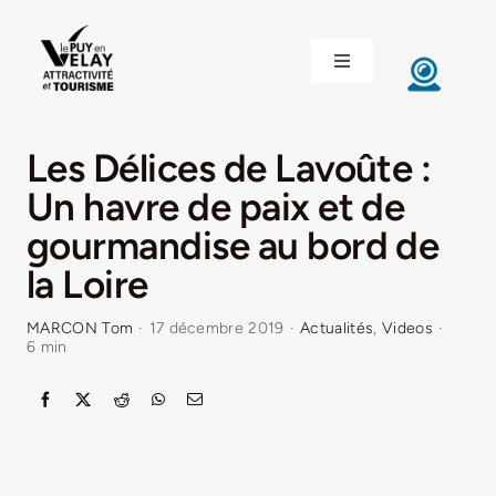
Passer
au
Toggle
contenu
Navigation
ACCUEIL
Les Délices de Lavoûte :
DÉCOUVRIR LE VELAY
Un havre de paix et de
gourmandise au bord de
INVESTIR EN VELAY
la Loire
MARCON Tom
·
17 décembre 2019
·
Actualités
,
Videos
·
ÉTUDIER EN VELAY
6 min
CONGRÈS ET SÉMINAIRES
LE VELAY RECRUTE