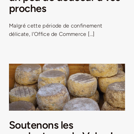
Jeu concours – Gagnez votre bûche de Noël 2025
proches
Malgré cette période de confinement
délicate, l'Office de Commerce [...]
Soutenons les