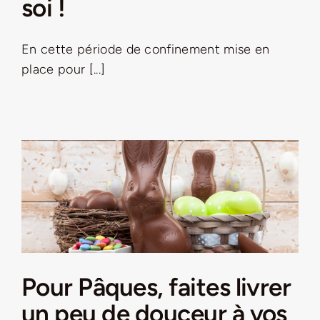
soi !
LA ROUTE DES PRODUCTEURS
En cette période de confinement mise en
place pour [...]
NOUS CONTACTER
Rechercher:
Nouveau Magazine EnVelay
Pour Pâques, faites livrer
un peu de douceur à vos