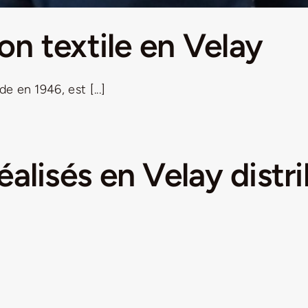
ion textile en Velay
 en 1946, est [...]
alisés en Velay distr