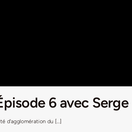
 Épisode 6 avec Serg
é d'agglomération du [...]