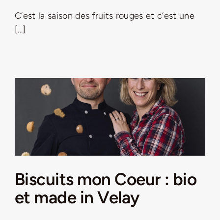
C’est la saison des fruits rouges et c’est une
LA ROUTE DES PRODUCTEURS
[...]
NOUS CONTACTER
Rechercher:
Biscuits mon Coeur : bio
et made in Velay
Nouveau Magazine EnVelay