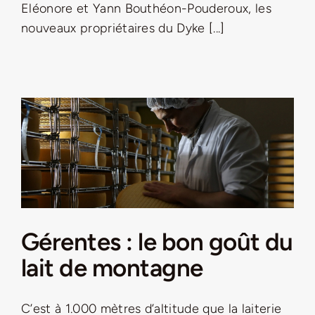
Eléonore et Yann Bouthéon-Pouderoux, les
Jeu concours – Gagnez votre bûche de Noël 2025
nouveaux propriétaires du Dyke [...]
Gérentes : le bon goût du
lait de montagne
C’est à 1.000 mètres d’altitude que la laiterie