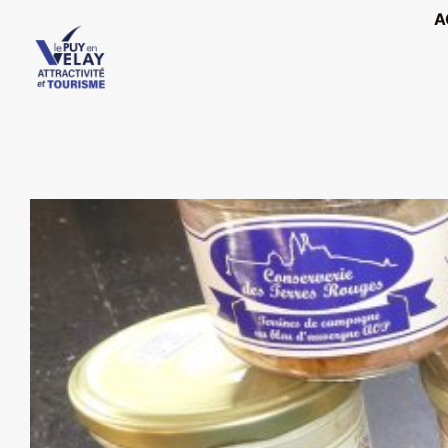
Passer
A
au
contenu