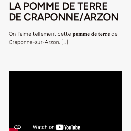
LA POMME DE TERRE
DE CRAPONNE/ARZON
On l'aime tellement cette 𝐩𝐨𝐦𝐦𝐞 𝐝𝐞 𝐭𝐞𝐫𝐫𝐞 de
Craponne-sur-Arzon. [...]