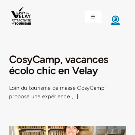
Passer
au
Toggle
contenu
Navigation
ACCUEIL
DÉCOUVRIR LE VELAY
CosyCamp, vacances
écolo chic en Velay
INVESTIR EN VELAY
Loin du tourisme de masse CosyCamp’
ÉTUDIER EN VELAY
propose une expérience [...]
CONGRÈS ET SÉMINAIRES
LE VELAY RECRUTE