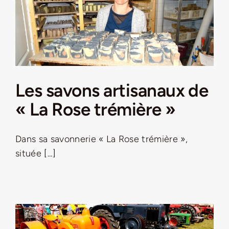
LA ROUTE DES PRODUCTEURS
NOUS CONTACTER
Les savons artisanaux de
Rechercher:
« La Rose trémière »
Dans sa savonnerie « La Rose trémière »,
située [...]
Nouveau Magazine EnVelay