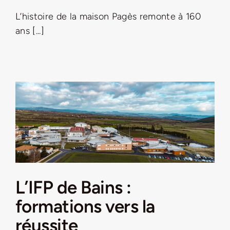
L’histoire de la maison Pagès remonte à 160
LA ROUTE DES PRODUCTEURS
ans [...]
NOUS CONTACTER
Rechercher:
L’IFP de Bains :
formations vers la
Nouveau Magazine EnVelay
réussite