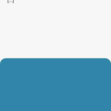
[...]