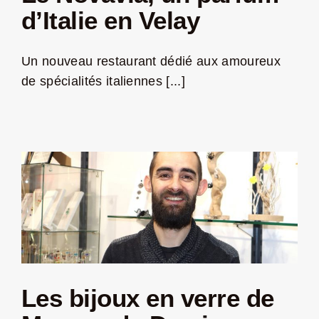
d’Italie en Velay
Jeu concours – Gagnez votre bûche de Noël 2025
Un nouveau restaurant dédié aux amoureux
de spécialités italiennes [...]
Les bijoux en verre de