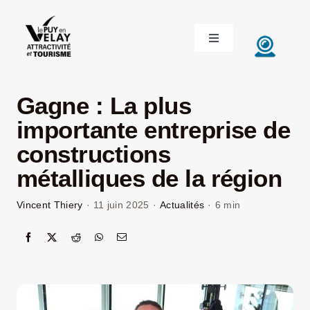
Passer
au
Toggle
contenu
Navigation
ACCUEIL
Gagne : La plus
DÉCOUVRIR LE VELAY
importante entreprise de
constructions
INVESTIR EN VELAY
métalliques de la région
Vincent Thiery
·
11 juin 2025
·
Actualités
·
6 min
ÉTUDIER EN VELAY
CONGRÈS ET SÉMINAIRES
LE VELAY RECRUTE