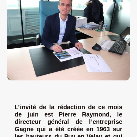
LA ROUTE DES PRODUCTEURS
NOUS CONTACTER
Rechercher:
L’invité de la rédaction de ce mois
de juin est Pierre Raymond, le
directeur général de l’entreprise
Nouveau Magazine EnVelay
Gagne qui a été c
réée en 1963
sur
les hauteurs
du Puy-en-Velay
et qui