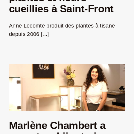
cueillies à Saint-Front
Jeu concours – Gagnez votre bûche de Noël 2025
Anne Lecomte produit des plantes à tisane
depuis 2006 [...]
Marlène Chambert a