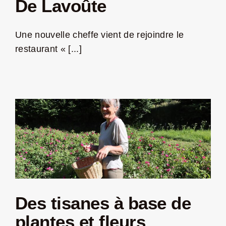
De Lavoûte
LA ROUTE DES PRODUCTEURS
Une nouvelle cheffe vient de rejoindre le
restaurant « [...]
NOUS CONTACTER
Rechercher:
Des tisanes à base de
Nouveau Magazine EnVelay
plantes et fleurs