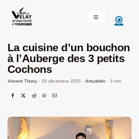
Passer
au
Toggle
contenu
Navigation
ACCUEIL
La cuisine d’un bouchon
DÉCOUVRIR LE VELAY
à l’Auberge des 3 petits
Cochons
INVESTIR EN VELAY
Vincent Thiery
·
29 décembre 2025
·
Actualités
·
3 min
ÉTUDIER EN VELAY
CONGRÈS ET SÉMINAIRES
LE VELAY RECRUTE