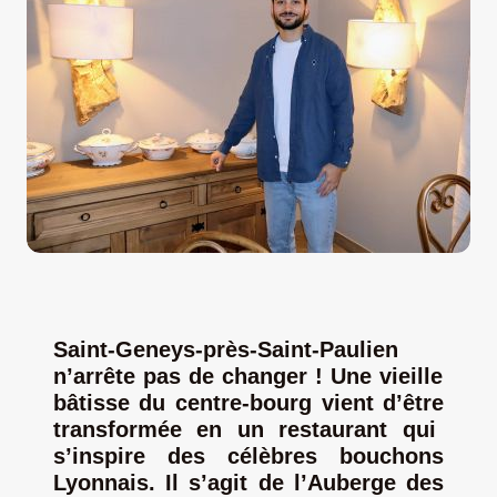
LA ROUTE DES PRODUCTEURS
NOUS CONTACTER
Rechercher:
Saint-Geneys-près-S
ain
t-Paulien
n’arrête pas de changer !
U
ne vieille
bâtisse du centre-bourg
vient d’être
transform
ée
en un
restaurant
qui
s’inspire des célèbres bouchons
Nouveau Magazine EnVelay
Lyonnais. Il s’agit de l’Auberge des