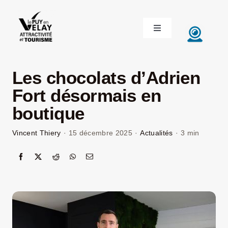
Passer
au
Toggle
contenu
Navigation
ACCUEIL
Les chocolats d’Adrien
DÉCOUVRIR LE VELAY
Fort désormais en
boutique
INVESTIR EN VELAY
Vincent Thiery
·
15 décembre 2025
·
Actualités
·
3 min
ÉTUDIER EN VELAY
CONGRÈS ET SÉMINAIRES
LE VELAY RECRUTE