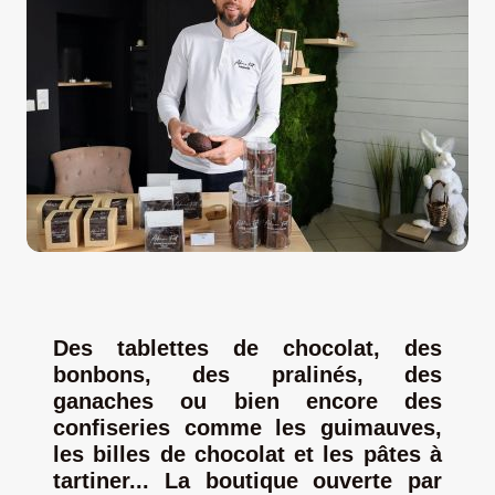
LA ROUTE DES PRODUCTEURS
NOUS CONTACTER
Rechercher:
Des
tablettes de chocolat,
d
es
bonbons,
d
es pralinés,
d
es
ganaches ou bien encore
d
es
confiseries comme les guimauves,
l
es
billes de chocolat
et
l
es pâtes à
Nouveau Magazine EnVelay
tartiner.
.. La boutique ouverte par