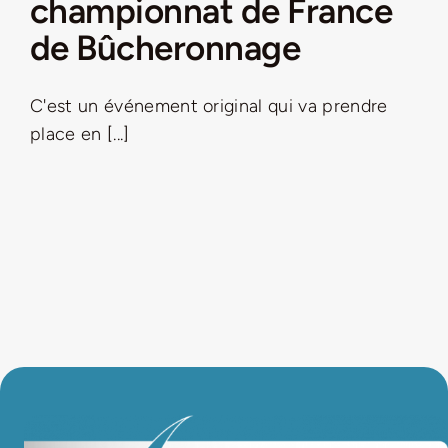
championnat de France
de Bûcheronnage
LA ROUTE DES PRODUCTEURS
C'est un événement original qui va prendre
NOUS CONTACTER
place en [...]
Rechercher:
Nouveau Magazine EnVelay