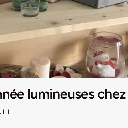
année lumineuses che
[...]