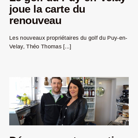
joue la carte du
Jeu concours – Gagnez votre bûche de Noël 2025
renouveau
Les nouveaux propriétaires du golf du Puy-en-
Velay, Théo Thomas [...]