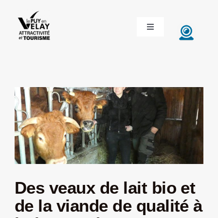
Passer
au
Toggle
contenu
Navigation
ACCUEIL
DÉCOUVRIR LE VELAY
INVESTIR EN VELAY
ÉTUDIER EN VELAY
CONGRÈS ET SÉMINAIRES
Des veaux de lait bio et
de la viande de qualité à
LE VELAY RECRUTE