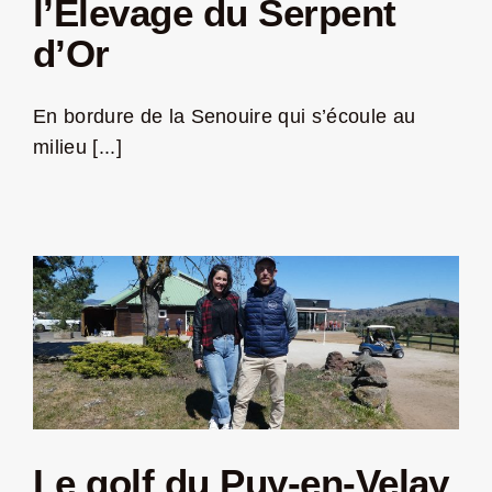
l’Elevage du Serpent
d’Or
LA ROUTE DES PRODUCTEURS
En bordure de la Senouire qui s’écoule au
NOUS CONTACTER
milieu [...]
Rechercher:
Nouveau Magazine EnVelay
Le golf du Puy-en-Velay