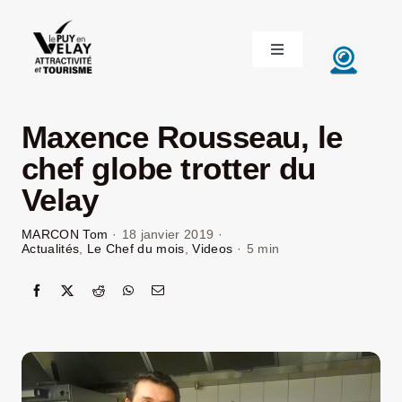
Passer
au
Toggle
contenu
Navigation
ACCUEIL
Maxence Rousseau, le
DÉCOUVRIR LE VELAY
chef globe trotter du
Velay
INVESTIR EN VELAY
MARCON Tom
·
18 janvier 2019
·
Actualités
,
Le Chef du mois
,
Videos
·
5 min
ÉTUDIER EN VELAY
CONGRÈS ET SÉMINAIRES
LE VELAY RECRUTE