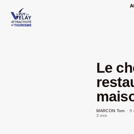
Passer
A
au
contenu
Le ch
resta
mais
MARCON Tom
·
9 
3 min