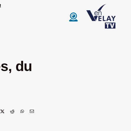
R
s, du