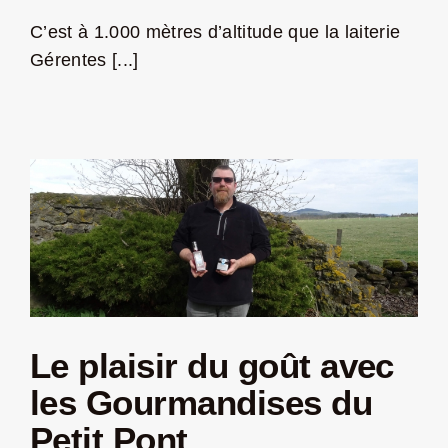
C’est à 1.000 mètres d’altitude que la laiterie
LA ROUTE DES PRODUCTEURS
Gérentes [...]
NOUS CONTACTER
Rechercher:
Le plaisir du goût avec
les Gourmandises du
Nouveau Magazine EnVelay
Petit Pont