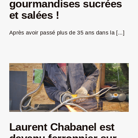
gourmandises sucrées
et salées !
LA ROUTE DES PRODUCTEURS
Après avoir passé plus de 35 ans dans la [...]
NOUS CONTACTER
Rechercher:
Laurent Chabanel est
Nouveau Magazine EnVelay