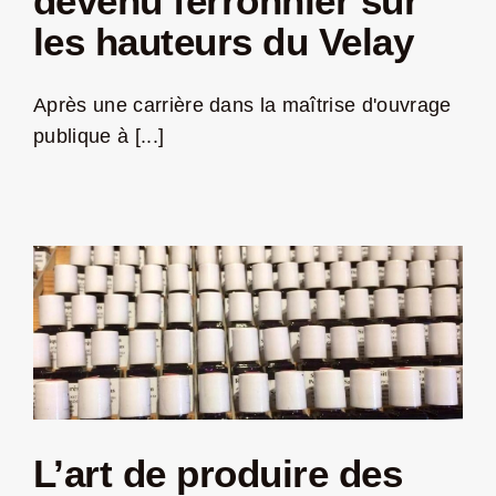
devenu ferronnier sur
les hauteurs du Velay
Jeu concours – Gagnez votre bûche de Noël 2025
Après une carrière dans la maîtrise d'ouvrage
publique à [...]
L’art de produire des