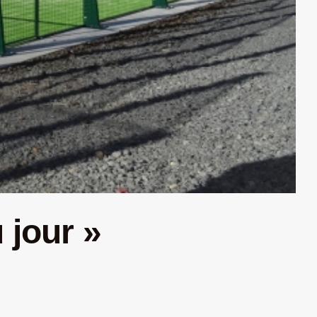
 jour »