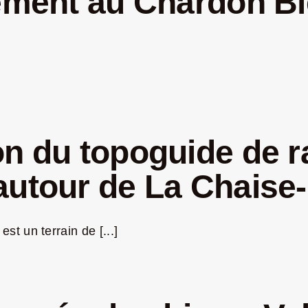
nement au Chardon B
on du topoguide de 
autour de La Chaise
t un terrain de [...]