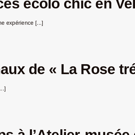
s écolo chic en Ve
 expérience [...]
aux de « La Rose tr
..]
ps à l’Atelier-musé