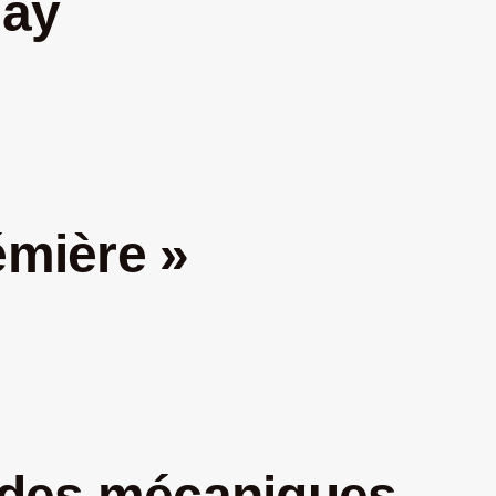
lay
émière »
e des mécaniques