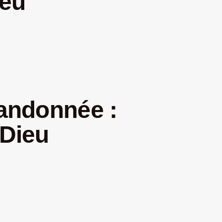
leu
randonnée :
-Dieu