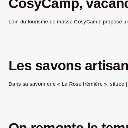
CosyCamp, vacance
Loin du tourisme de masse CosyCamp’ propose une
Les savons artisan
Dans sa savonnerie « La Rose trémière », située [.
On remonte le tem