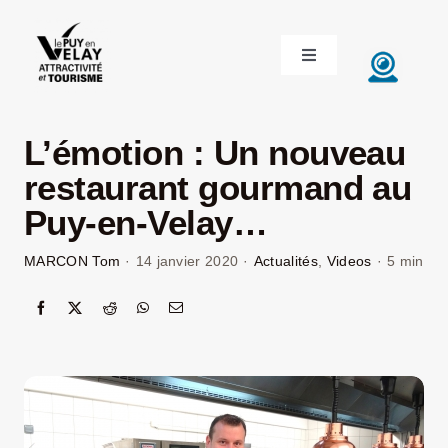
Passer
au
Toggle
contenu
Navigation
ACCUEIL
L’émotion : Un nouveau
DÉCOUVRIR LE VELAY
restaurant gourmand au
Puy-en-Velay…
INVESTIR EN VELAY
MARCON Tom
·
14 janvier 2020
·
Actualités
,
Videos
·
5 min
ÉTUDIER EN VELAY
CONGRÈS ET SÉMINAIRES
LE VELAY RECRUTE