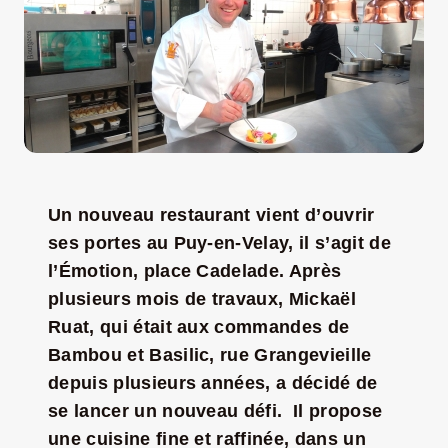
LA ROUTE DES PRODUCTEURS
NOUS CONTACTER
Rechercher:
Un nouveau restaurant vient d’ouvrir
ses portes au Puy-en-Velay, il s’agit de
l’Émotion, place Cadelade. Après
plusieurs mois de travaux, Mickaël
Ruat, qui était aux commandes de
Bambou et Basilic, rue Grangevieille
depuis plusieurs années, a décidé de
se lancer un nouveau défi.
Il propose
Nouveau Magazine EnVelay
une cuisine fine et raffinée, dans un