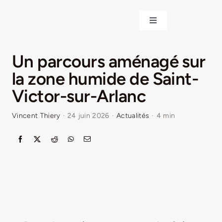
Passer
au
Toggle
contenu
Navigation
ACCUEIL
Un parcours aménagé sur
la zone humide de Saint-
DÉCOUVRIR LE VELAY
Victor-sur-Arlanc
INVESTIR EN VELAY
Vincent Thiery
·
24 juin 2026
·
Actualités
·
4 min
ÉTUDIER EN VELAY
CONGRÈS ET SÉMINAIRES
LE VELAY RECRUTE