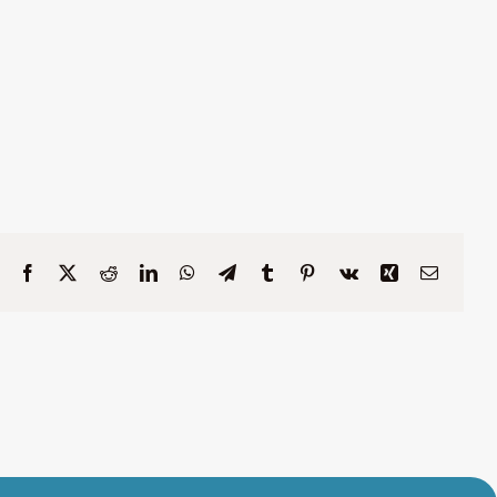
Facebook
X
Reddit
LinkedIn
WhatsApp
Telegram
Tumblr
Pinterest
Vk
Xing
Email