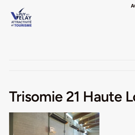
Passer
A
au
contenu
Trisomie 21 Haute Lo