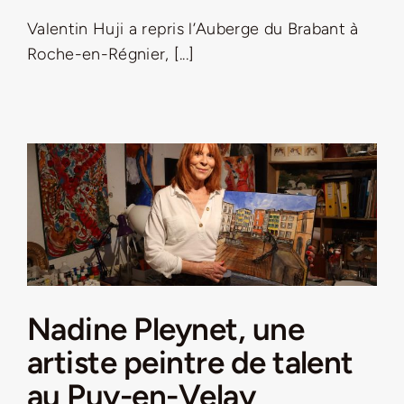
Valentin Huji a repris l’Auberge du Brabant à
LA ROUTE DES PRODUCTEURS
Roche-en-Régnier, [...]
NOUS CONTACTER
Rechercher:
Nadine Pleynet, une
Nouveau Magazine EnVelay
artiste peintre de talent
au Puy-en-Velay