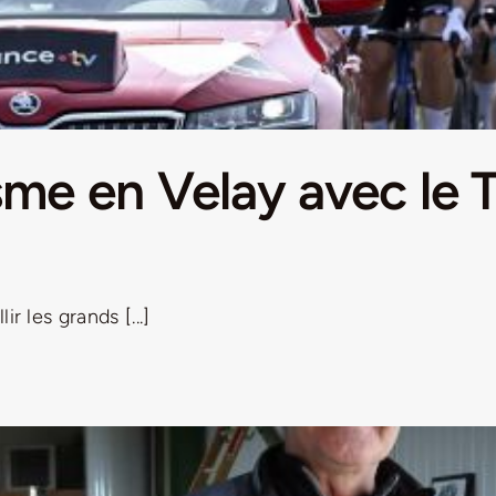
isme en Velay avec le
r les grands [...]