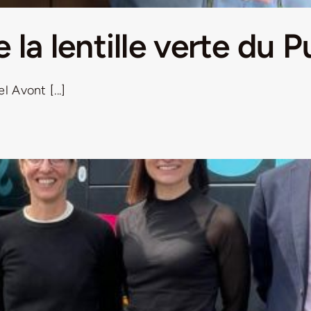
 la lentille verte du 
 Avont [...]