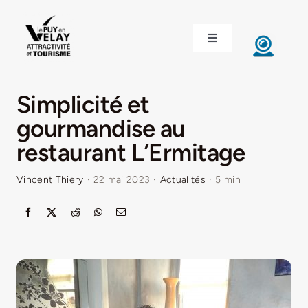
Passer
au
Toggle
contenu
Navigation
ACCUEIL
Simplicité et
DÉCOUVRIR LE VELAY
gourmandise au
restaurant L’Ermitage
INVESTIR EN VELAY
Vincent Thiery
·
22 mai 2023
·
Actualités
·
5 min
ÉTUDIER EN VELAY
CONGRÈS ET SÉMINAIRES
LE VELAY RECRUTE