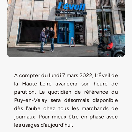
LA ROUTE DES PRODUCTEURS
NOUS CONTACTER
Rechercher:
A compter du lundi 7 mars 2022, L’Éveil de
la Haute-Loire avancera son heure de
parution. Le quotidien de référence du
Puy-en-Velay sera désormais disponible
dès l’aube chez tous les marchands de
journaux. Pour mieux être en phase avec
Nouveau Magazine EnVelay
les usages d’aujourd’hui.