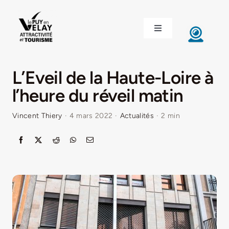
Passer
au
Toggle
contenu
Navigation
ACCUEIL
L’Eveil de la Haute-Loire à
DÉCOUVRIR LE VELAY
l’heure du réveil matin
Vincent Thiery
·
4 mars 2022
·
Actualités
·
2 min
INVESTIR EN VELAY
ÉTUDIER EN VELAY
CONGRÈS ET SÉMINAIRES
LE VELAY RECRUTE