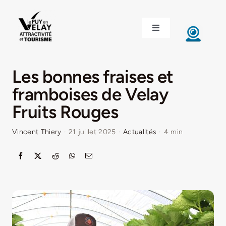
Passer
au
Toggle
contenu
Navigation
ACCUEIL
Les bonnes fraises et
DÉCOUVRIR LE VELAY
framboises de Velay
Fruits Rouges
INVESTIR EN VELAY
Vincent Thiery
·
21 juillet 2025
·
Actualités
·
4 min
ÉTUDIER EN VELAY
CONGRÈS ET SÉMINAIRES
LE VELAY RECRUTE