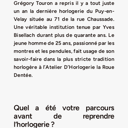
Grégory Touron a repris il y a tout juste
un an la dernière horlogerie du Puy-en-
LA ROUTE DES PRODUCTEURS
Velay située au 71 de la rue Chaussade.
Une véritable institution tenue par Yves
NOUS CONTACTER
Bisellach
durant plus de quarante ans. Le
jeune homme de 25 ans, passionné par les
Rechercher:
montres et les pendules, fait usage de son
savoir-faire dans la plus stricte tradition
horlogère à l’Atelier D’Horlogerie la Roue
Dentée.
Quel a été votre parcours
Nouveau Magazine EnVelay
avant de reprendre
l’horlogerie ?