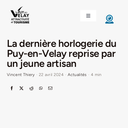
Passer
au
Toggle
contenu
Navigation
ACCUEIL
La dernière horlogerie du
DÉCOUVRIR LE VELAY
Puy-en-Velay reprise par
un jeune artisan
INVESTIR EN VELAY
Vincent Thiery
·
22 avril 2024
·
Actualités
·
4 min
ÉTUDIER EN VELAY
CONGRÈS ET SÉMINAIRES
LE VELAY RECRUTE