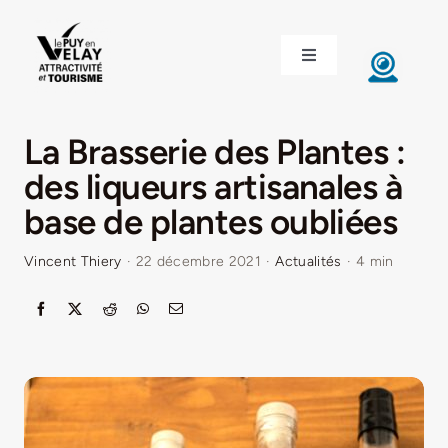
Passer
au
Toggle
contenu
Navigation
ACCUEIL
La Brasserie des Plantes :
DÉCOUVRIR LE VELAY
des liqueurs artisanales à
base de plantes oubliées
INVESTIR EN VELAY
Vincent Thiery
·
22 décembre 2021
·
Actualités
·
4 min
ÉTUDIER EN VELAY
CONGRÈS ET SÉMINAIRES
LE VELAY RECRUTE