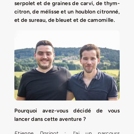
serpolet et de graines de carvi, de thym-
Jeu concours – Gagnez votre bûche de Noël 2025
citron, de mélisse et un houblon citronné,
et de sureau, de bleuet et de camomille.
Pourquoi avez-vous décidé de vous
lancer dans cette aventure ?
Etienne Darinot :
J’ai un parcours