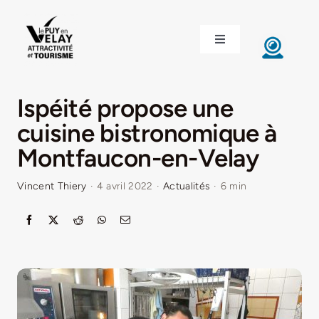
Passer
au
Toggle
contenu
Navigation
ACCUEIL
Ispéité propose une
DÉCOUVRIR LE VELAY
cuisine bistronomique à
Montfaucon-en-Velay
INVESTIR EN VELAY
Vincent Thiery
·
4 avril 2022
·
Actualités
·
6 min
ÉTUDIER EN VELAY
CONGRÈS ET SÉMINAIRES
LE VELAY RECRUTE