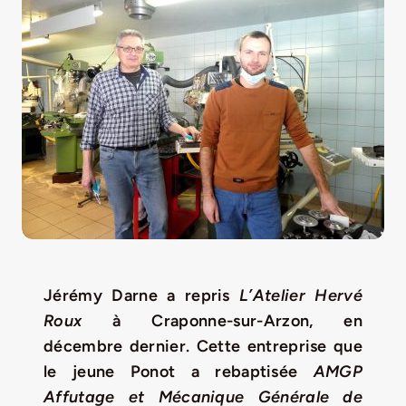
LA ROUTE DES PRODUCTEURS
NOUS CONTACTER
Rechercher:
Jérémy Darne a repris
L’Atelier Hervé
Roux
à Craponne-sur-Arzon, en
décembre dernier. Cette entreprise que
Nouveau Magazine EnVelay
le jeune Ponot a rebaptisée
AMGP
Affutage et Mécanique Générale de