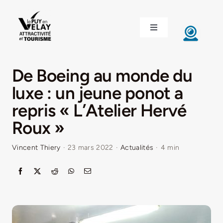
Passer
au
Toggle
contenu
Navigation
ACCUEIL
De Boeing au monde du
DÉCOUVRIR LE VELAY
luxe : un jeune ponot a
repris « L’Atelier Hervé
INVESTIR EN VELAY
Roux »
Vincent Thiery
·
23 mars 2022
·
Actualités
·
4 min
ÉTUDIER EN VELAY
CONGRÈS ET SÉMINAIRES
LE VELAY RECRUTE