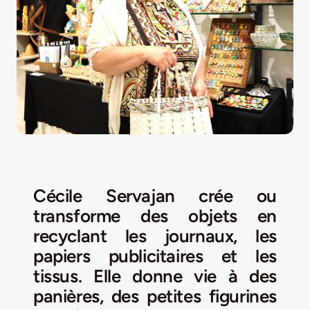
LA ROUTE DES PRODUCTEURS
NOUS CONTACTER
Rechercher:
Cécile Servajan crée ou
transforme des objets en
recyclant les journaux, les
papiers publicitaires et les
tissus. Elle donne vie à des
Nouveau Magazine EnVelay
panières, des petites figurines