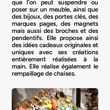
que l’on peut suspendre ou
poser sur un meuble, ainsi que
Jeu concours – Gagnez votre bûche de Noël 2025
des bijoux, des portes clés, des
marques pages, des magnets
mais aussi des broches et des
pendentifs. Elle propose ainsi
des idées cadeaux originales et
uniques avec ses créations
entièrement réalisées à la
main. Elle réalise également le
rempaillage de chaises.