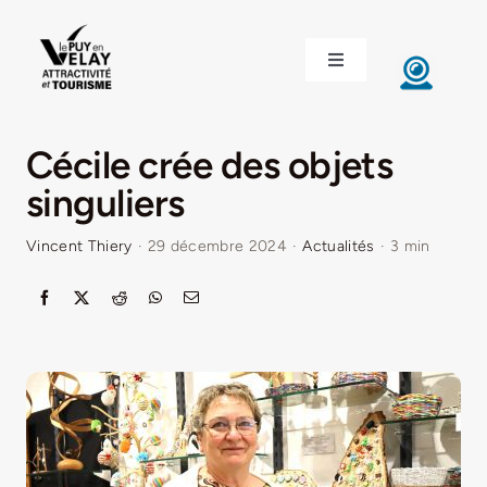
Passer
au
Toggle
contenu
Navigation
ACCUEIL
Cécile crée des objets
DÉCOUVRIR LE VELAY
singuliers
Vincent Thiery
·
29 décembre 2024
·
Actualités
·
3 min
INVESTIR EN VELAY
ÉTUDIER EN VELAY
CONGRÈS ET SÉMINAIRES
LE VELAY RECRUTE