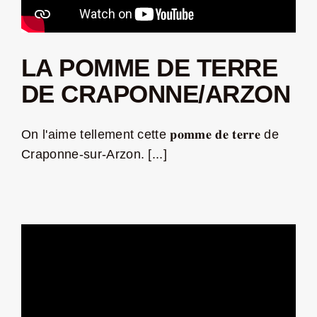
LA POMME DE TERRE
DE CRAPONNE/ARZON
On l'aime tellement cette 𝐩𝐨𝐦𝐦𝐞 𝐝𝐞 𝐭𝐞𝐫𝐫𝐞 de
Craponne-sur-Arzon. [...]