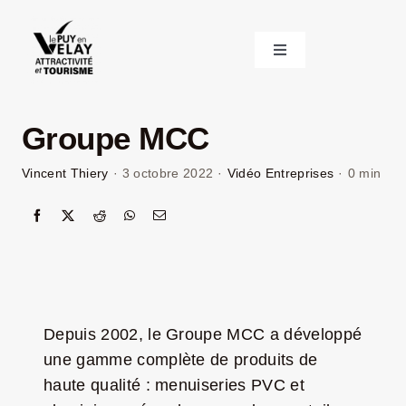
Passer
au
Toggle
contenu
Navigation
ACCUEIL
Groupe MCC
DÉCOUVRIR LE VELAY
Vincent Thiery
·
3 octobre 2022
·
Vidéo Entreprises
·
0 min
INVESTIR EN VELAY
ÉTUDIER EN VELAY
CONGRÈS ET SÉMINAIRES
Depuis 2002, le Groupe MCC a développé
une gamme complète de produits de
haute qualité : menuiseries PVC et
LE VELAY RECRUTE