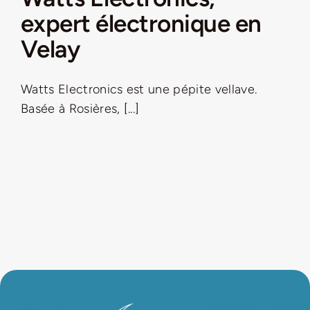
expert électronique en
LA ROUTE DES PRODUCTEURS
Velay
NOUS CONTACTER
Watts Electronics est une pépite vellave.
Basée à Rosières, [...]
Rechercher:
Nouveau Magazine EnVelay