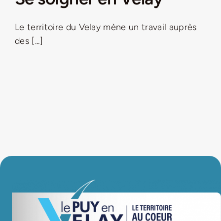
LA ROUTE DES PRODUCTEURS
Le territoire du Velay mène un travail auprès
des [...]
NOUS CONTACTER
Rechercher:
Nouveau Magazine EnVelay