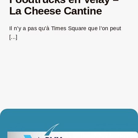
La Cheese Cantine
LA ROUTE DES PRODUCTEURS
Il n’y a pas qu’à Times Square que l’on peut
NOUS CONTACTER
[...]
Rechercher:
Nouveau Magazine EnVelay