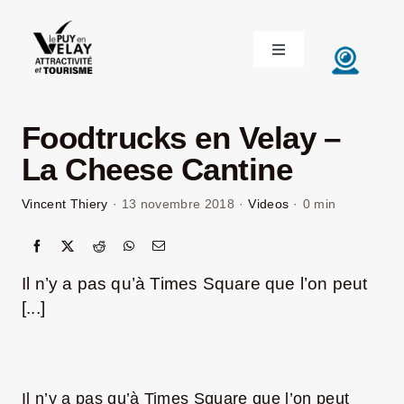
Passer
au
Toggle
contenu
Navigation
ACCUEIL
Foodtrucks en Velay –
DÉCOUVRIR LE VELAY
La Cheese Cantine
Vincent Thiery
·
13 novembre 2018
·
Videos
·
0 min
INVESTIR EN VELAY
ÉTUDIER EN VELAY
Il n’y a pas qu’à Times Square que l’on peut
[...]
CONGRÈS ET SÉMINAIRES
LE VELAY RECRUTE
Il n’y a pas qu’à Times Square que l’on peut