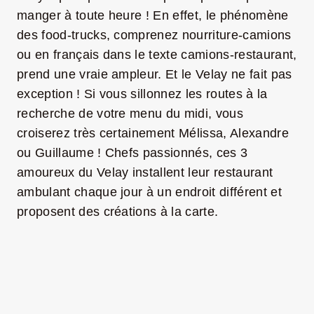
manger à toute heure ! En effet, le phénomène
des food-trucks, comprenez nourriture-camions
LA ROUTE DES PRODUCTEURS
ou en français dans le texte camions-restaurant,
prend une vraie ampleur. Et le Velay ne fait pas
NOUS CONTACTER
exception ! Si vous sillonnez les routes à la
recherche de votre menu du midi, vous
Rechercher:
croiserez très certainement Mélissa, Alexandre
ou Guillaume ! Chefs passionnés, ces 3
amoureux du Velay installent leur restaurant
ambulant chaque jour à un endroit différent et
proposent des créations à la carte.
Nouveau Magazine EnVelay