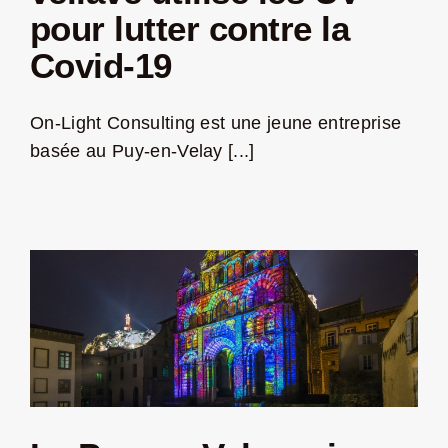
pour lutter contre la
Jeu concours – Gagnez votre bûche de Noël 2025
Covid-19
On-Light Consulting est une jeune entreprise
basée au Puy-en-Velay [...]