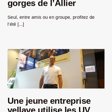
gorges de l’Allier
LA ROUTE DES PRODUCTEURS
Seul, entre amis ou en groupe, profitez de
l’été [...]
NOUS CONTACTER
Rechercher:
Une jeune entreprise
Nouveau Magazine EnVelay
vellave utilise les UV