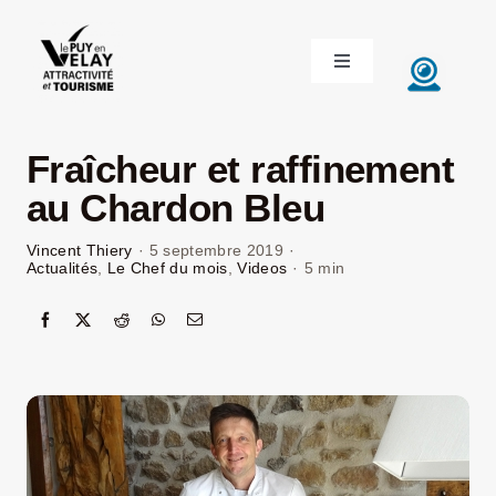
Passer
au
Toggle
contenu
Navigation
ACCUEIL
Fraîcheur et raffinement
DÉCOUVRIR LE VELAY
au Chardon Bleu
Vincent Thiery
·
5 septembre 2019
·
INVESTIR EN VELAY
Actualités
,
Le Chef du mois
,
Videos
·
5 min
ÉTUDIER EN VELAY
CONGRÈS ET SÉMINAIRES
LE VELAY RECRUTE