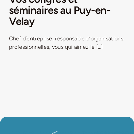
séminaires au Puy-en-
LA ROUTE DES PRODUCTEURS
Velay
NOUS CONTACTER
Chef d’entreprise, responsable d’organisations
professionnelles, vous qui aimez le [...]
Rechercher:
Nouveau Magazine EnVelay