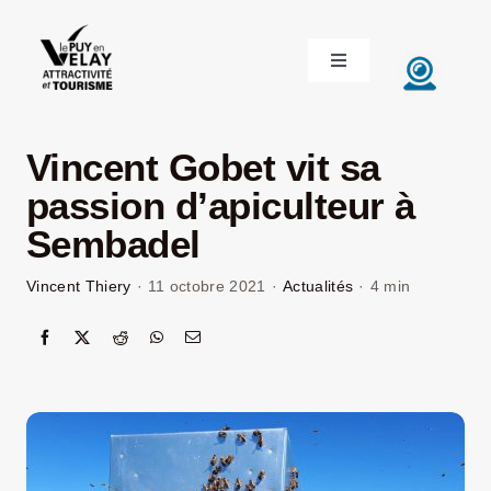
Passer
au
Toggle
contenu
Navigation
ACCUEIL
Vincent Gobet vit sa
DÉCOUVRIR LE VELAY
passion d’apiculteur à
Sembadel
INVESTIR EN VELAY
Vincent Thiery
·
11 octobre 2021
·
Actualités
·
4 min
ÉTUDIER EN VELAY
CONGRÈS ET SÉMINAIRES
LE VELAY RECRUTE