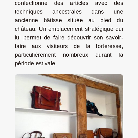
confectionne des articles avec des
Jeu concours – Gagnez votre bûche de Noël 2025
techniques ancestrales dans une
ancienne bâtisse située au pied du
château. Un emplacement stratégique qui
lui permet de faire découvrir son savoir-
faire aux visiteurs de la forteresse,
particulièrement nombreux durant la
période estivale.