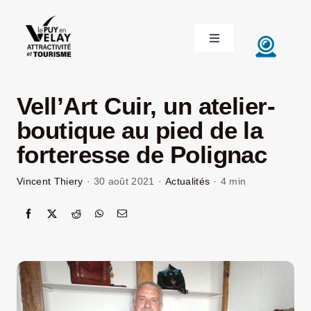
Passer
au
Toggle
contenu
Navigation
ACCUEIL
Vell’Art Cuir, un atelier-
DÉCOUVRIR LE VELAY
boutique au pied de la
forteresse de Polignac
INVESTIR EN VELAY
Vincent Thiery
·
30 août 2021
·
Actualités
·
4 min
ÉTUDIER EN VELAY
CONGRÈS ET SÉMINAIRES
LE VELAY RECRUTE