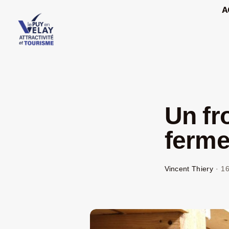
Passer
A
au
contenu
Un fr
ferme
Vincent Thiery
·
16